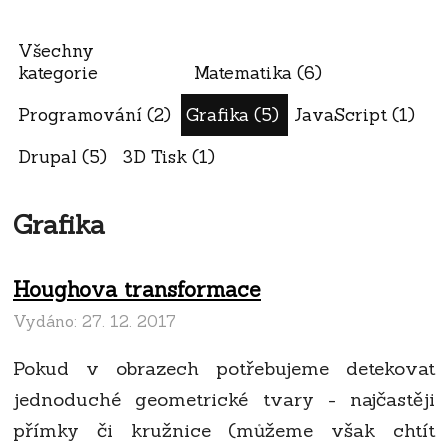
Všechny
kategorie
Matematika (6)
Programování (2)
Grafika (5)
JavaScript (1)
Drupal (5)
3D Tisk (1)
Grafika
Houghova transformace
Vydáno:
27. 12. 2017
Pokud v obrazech potřebujeme detekovat
jednoduché geometrické tvary - najčastěji
přímky či kružnice (můžeme však chtít